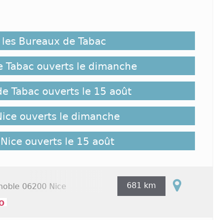
e France par la taille, et sans nul doute l’une des
es il fait bon vivre. Les bureaux de tabacs de Nice
yants que ceux d’autres villes comme Paris. En
 les Bureaux de Tabac
cs, Nice ne s’en sort pas trop mal puisqu’on y
ssements. Ceux-ci proposent de nombreux services,
 compte bancaire.
 Tabac ouverts le dimanche
:
e Tabac ouverts le 15 août
issements de tabac dans la ville ont choisi de
Nice ouverts le dimanche
iers populeux qui comptent une population très
tre eux concentrent la majorité des buralistes de
e nord, un secteur relativement tranquille ; ou
Nice ouverts le 15 août
ui est situé au sud-est de la commune. Le quartier
oup de célibataires foisonne de buralistes, tout
 et l’avenue Jean Médecin.
681 km
noble
06200 Nice
 Tabac Nice :
o
 dans ces différents quartiers sont ouverts aux