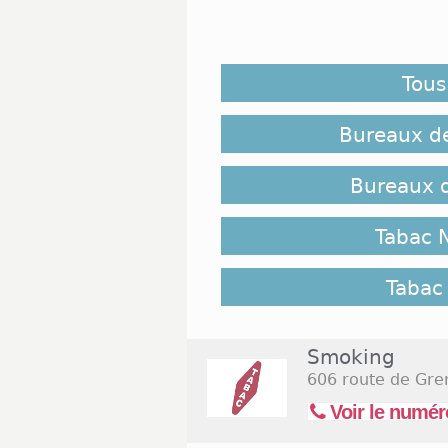
Nice est la cinquième ville d
agglomérations dans lesquell
ne sont donc pas aussi bru
Tous
termes de bureaux de taba
recense au moins 200 établi
et on peut même y ouvrir un
Bureaux de
Implantation des Tabacs Nice 
Bureaux d
Dans l’ensemble, les établ
Tabac 
s’implanter dans des quart
active. Quatre ou cinq d’en
Nice. Citons notamment Nic
Tabac 
encore le quartier Riquier q
Californie qui abrite beauc
comme le quartier Libération
Smoking
606 route de Gre
Jours et Horaires d'ouverture
Voir le numér
Bon nombre de tabacs situés