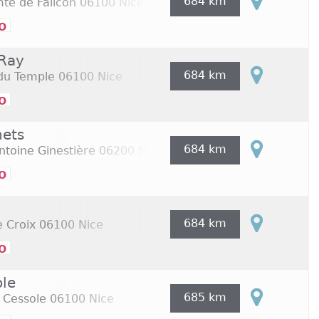
684 km
te de Falicon
06100 Nice
o
 Ray
684 km
 du Temple
06100 Nice
o
nets
684 km
ntoine Ginestière
06200 Nice
o
684 km
 Croix
06100 Nice
o
ole
685 km
 Cessole
06100 Nice