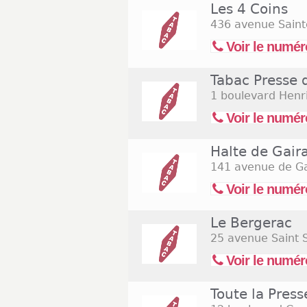
heures habituelles, c'est-à-d
Les 4 Coins
dans certains cas. Mais en c
436 avenue Saint
ouverts le dimanche. Au be
Voir le numér
découvrir les coordonnées d
même. Vous pourrez ensuite
Tabac Presse 
Consultez la liste des burea
de tabac ouverts le dimanc
1 boulevard Henr
(Assomption).
Voir le numér
Halte de Gair
141 avenue de Ga
Voir le numér
Le Bergerac
25 avenue Saint S
Voir le numér
Toute la Press