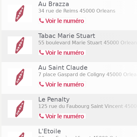
À Orléans, ce n'est pas le tabac ouvert le dimanche
Au Brazza
de quelques lieux sympas pour réaliser votre achat 
34 rue de Reims
45000 Orleans
rendre dans quelques quartiers vibrés de la ville p
Voir le numéro
vous êtes un initié du domaine, faites-vous aider pa
pour trouver le meilleur tabac adapté à votre cri
Tabac Marie Stuart
adaptés à la disponibilité de tous, ces tabacs ou
seront une aubaine pour vous. Consultez la liste de
55 boulevard Marie Stuart
45000 Orlean
page pour trouver les
bureaux de tabac ouverts 
Voir le numéro
ouverts le samedi 15 août 2026
(Assomption).
Au Saint Claude
7 place Gaspard de Coligny
45000 Orlea
Voir le numéro
Le Penalty
125 rue du Faubourg Saint Vincent
4500
Voir le numéro
L'Etoile