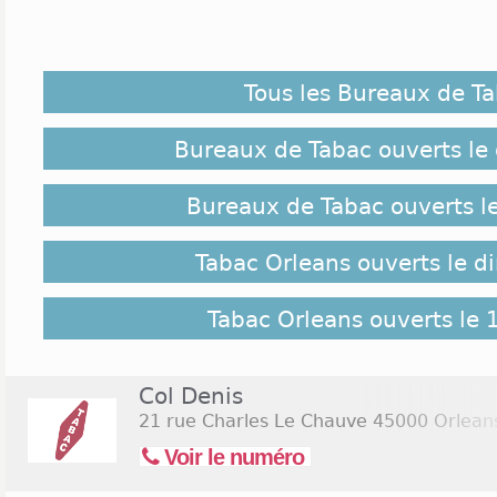
Les tabacs à Orléans plairont aux pétuneurs les pl
à la quête de la bonne qualité ou de la bonne quant
entrant dans ces bureaux de tabac. Venez découvr
Tous les Bureaux de T
pour juger par vous-même ! Sur les conseils d'u
fonction de votre budget, vous venez dans ces a
palais avec des cigares ou des feuilles à roule
Bureaux de Tabac ouverts le
Orléans proposent également un service cons
bancaire.
Bureaux de Tabac ouverts l
Implantation des Tabacs Orleans :
Tabac Orleans ouverts le 
Les quartiers de La Source et de la Cathédrale 
chaleureuses et intimistes à tous les fumeurs ague
Tabac Orleans ouverts le 
plaisant que de se retrouver devant un panel de cig
et de formes différentes. Dans le quartier hupp
trouver un buraliste où l'on peut se procurer d'
Col Denis
raisonnable est très aisé.
21 rue Charles Le Chauve
45000 Orlean
Voir le numéro
Jours et Horaires d'ouverture Tabac Orleans :