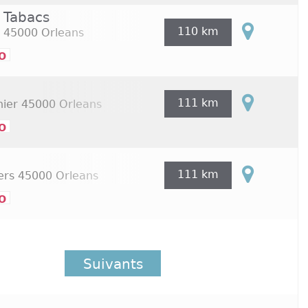
 Tabacs
110 km
45000 Orleans
o
111 km
ier
45000 Orleans
o
111 km
ers
45000 Orleans
o
Suivants