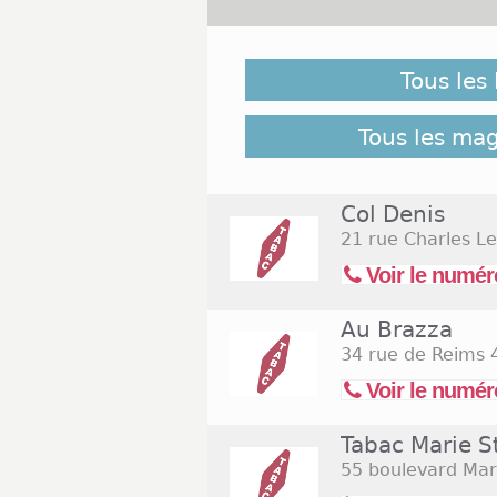
Malgré notre vigilance, il es
le 1er novembre 2026 ne soient
Tous les
pour retrouver l'ensemble d
40 bureaux de Tabac Orleans
Tous les ma
Col Denis
21 rue Charles L
Voir le numér
Au Brazza
34 rue de Reims
4
Voir le numér
Tabac Marie S
55 boulevard Mar