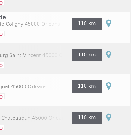
o
de
110 km
de Coligny
45000 Orleans
o
110 km
urg Saint Vincent
45000 Orleans
o
110 km
gnat
45000 Orleans
o
110 km
e Chateaudun
45000 Orleans
o