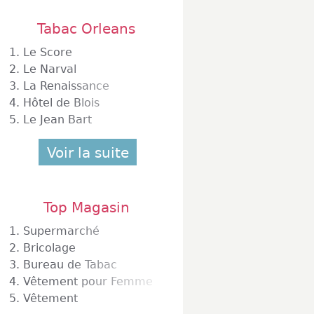
Tabac Orleans
1.
Le Score
2.
Le Narval
3.
La Renaissance
4.
Hôtel de Blois
5.
Le Jean Bart
Voir la suite
Top Magasin
1.
Supermarché
2.
Bricolage
3.
Bureau de Tabac
4.
Vêtement pour Femme
5.
Vêtement