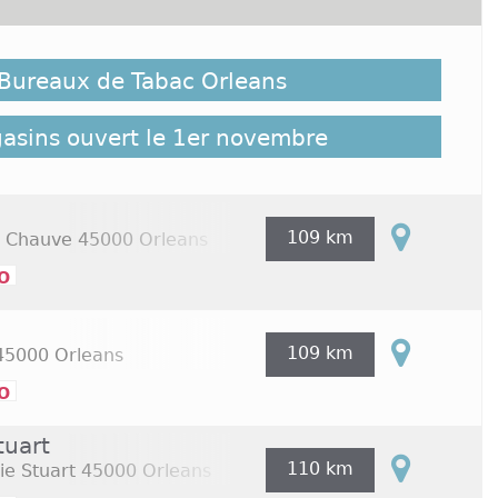
t possible que des bureaux de Tabac Orleans ouverts
 pas répertoriés ici, cliquez sur le lien suivant
 Bureaux de Tabac Orleans
es Tabac Orleans répertoriés sur Commerces.com :
gasins ouvert le 1er novembre
109 km
e Chauve
45000 Orleans
o
109 km
5000 Orleans
o
tuart
110 km
ie Stuart
45000 Orleans