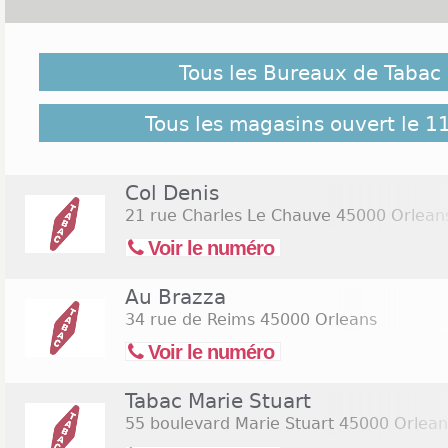
Malgré notre vigilance, il est possible que des bure
le 11 novembre 2026 ne soient pas répertoriés ici, cl
Tous les Bureaux de Tabac
pour retrouver l'ensemble des Tabac Orleans réper
40 bureaux de Tabac Orleans
Tous les magasins ouvert le 
Col Denis
21 rue Charles Le Chauve
45000 Orlean
Voir le numéro
Au Brazza
34 rue de Reims
45000 Orleans
Voir le numéro
Tabac Marie Stuart
55 boulevard Marie Stuart
45000 Orlean