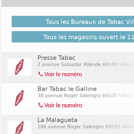
Malgré notre vigilance, il est possible que des bure
ouverts le 11 novembre 2026 ne soient pas répertoriés
Tous les Bureaux de Tabac Vi
suivant pour retrouver l'ensemble des Tabac Villeur
Commerces.com :
26 bureaux de Tabac Villeurbann
Tous les magasins ouvert le 
Presse Tabac
2 avenue Salvador Allende
69100 Villeu
Voir le numéro
Bar Tabac le Galline
38 avenue Roger Salengro
69100 Villeu
Voir le numéro
La Malagueta
186 avenue Roger Salengro
69100 Ville