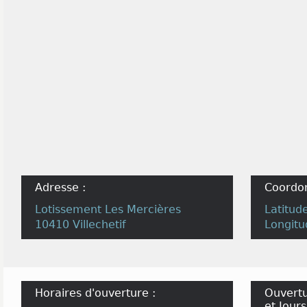
Adresse :
Coordo
Lotissement Les Mercières
Latitud
10410 Villechetif
Longitu
Horaires d'ouverture :
Ouvertu
et Jours