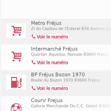
commercial Géant sur la RN 98 ou dans le centre
enseignes nationales y sont alors ouvertes du lun
général. Il y aussi des zones d'Activités telle que
dans laquelle vous pouvez trouver des magasins te
Metro Fréjus
meubles.
Zi du Capitou de l'Esterel 834 Avenue 
Voir le numéro
Intermarché Fréjus
Quartier Aqueduc Romain
83600 Frejus
Voir le numéro
BP Fréjus Bozon 1970
Route du Bozon 1970
83600 Frejus
Voir le numéro
Courir Frejus
Galerie Marchande Du C.C. Geant
83600 