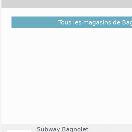
Bagnolet se trouve dans le département de la S
Tous les magasins de Ba
parisienne. Le Centre Commercial Bel Est est locali
de contenter les quelques 34 000 habitants de
enseignes nationales comme Soleil Sucré, Body Minu
d'Or ou encore France Loisirs, le centre accueille l
de 10h à 20h30. Et à côté l'hypermarché Auchan p
ouvert dans une large plage horaire, de 8h30 à 22h. 
exceptionnel certains dimanches. Darty, Franprix ou
présentes à Bagnolet.
Subway Bagnolet