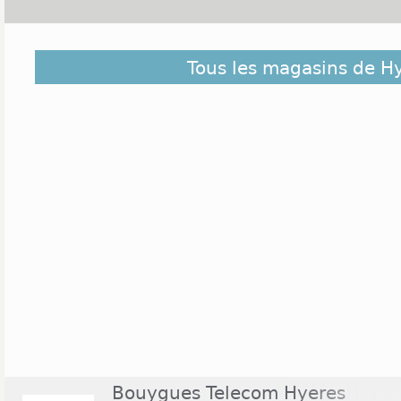
La ville d'Hyères se trouve en Provence-Alpes-Côt
Tous les magasins de H
du Var, et elle compte plus de 55 000 habita
Centr'Azur est localisé dans cette ville et il regro
des enseignes nationales telles que Vero Moda, 
Passion ou encore Du Pareil au Même. Les boutique
de 9h30 à 20h du lundi au samedi tandis que l
présent ouvre de 8h30 à 21h. D'autres enseignes 
dehors de ce centre comme la Halle aux Chaussure
Bouygues Telecom Hyeres