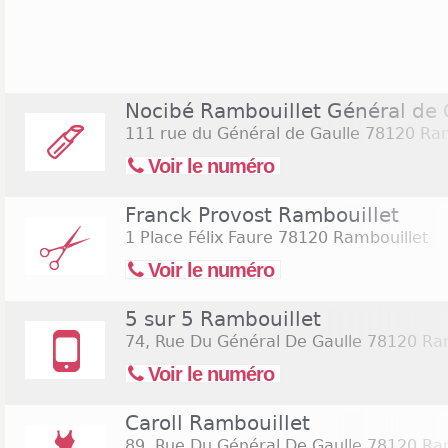
commercial du Bel Air concentre également un
commerciale de la ville. C'est ici, autour de l'h
qu'une soixantaine de boutiques se sont impla
répondre à presque toutes les demandes. On retro
commerce national, comme avec les points de ve
Nocibé Rambouillet Général de 
Zara. Ces boutiques sont ouvertes du lundi au sam
111 rue du Général de Gaulle
78120 Ram
que l'hypermarché lui est ouvert de 09h00 à 21h30.
Voir le numéro
Franck Provost Rambouillet
1 Place Félix Faure
78120 Rambouillet
Voir le numéro
5 sur 5 Rambouillet
74, Rue Du Général De Gaulle
78120 Ram
Voir le numéro
Caroll Rambouillet
89, Rue Du Général De Gaulle
78120 Ram