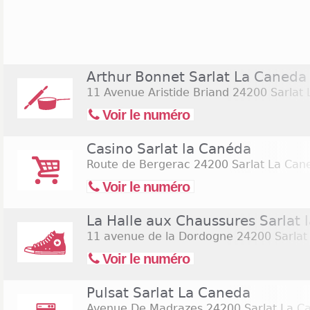
ouvert du lundi au samedi de 9h00 à 20h00 et le d
trouve ensuite un Carefour Market, deux enseigne
hard discount n'est pas oublié avec Leaderprice
12h30 et de 14h30 à 19h30 du lundi au vendredi, le
le dimanche de 9h00 à 12h30. Les sportifs bénéfici
Arthur Bonnet Sarlat La Caneda
de l'offre en habillement, les enseignes sont nomb
11 Avenue Aristide Briand
24200 Sarlat 
La Halle, Défimode, Esprit sont installées à Sarlat l
Voir le numéro
Casino Sarlat la Canéda
Route de Bergerac
24200 Sarlat La Can
Voir le numéro
La Halle aux Chaussures Sarlat 
11 avenue de la Dordogne
24200 Sarlat
Voir le numéro
Pulsat Sarlat La Caneda
Avenue De Madrazes
24200 Sarlat La C