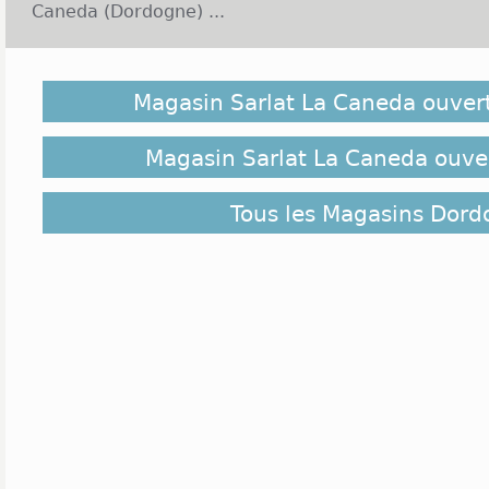
Caneda (Dordogne) ...
Sarlat la Caneda est une commune située dans la r
Cette cité médiévale est considérée comme la capi
Magasin Sarlat La Caneda ouver
une ville moyenne de moins de 10 000 habitants. L
paysages naturels agréables et c'est une commune
due au calme et à la douceur du climat. La première
Magasin Sarlat La Caneda ouver
le tourisme qu'elle doit essentiellement à son 
nombreuses personnes. Ensuite, c'est l'agriculture 
Tous les Magasins Dor
la principale activité économique avec en particulier
années 1800, le foie gras et la célèbre truffe. L
importante et c'est surement aussi dû à l'activité to
y trouve cependant beaucoup de petits comm
quelques enseignes se sont tout de même impla
dans le secteur de la beauté Yves Rocher et Beaut
leur espace avec un Bricomarché et Idéo travaux
décoration et mobilier, on notera la présence de Gif
samedi de 9h30 à 12h30 et de 14h00 à 19h00 et l
ainsi que Mr Meuble. Les enfants trouvent Jouéclub 
envies. En alimentation, l'offre se concentre auto