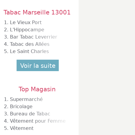
Tabac Marseille 13001
1.
Le Vieux Port
2.
L'Hippocampe
3.
Bar Tabac Leverrier
4.
Tabac des Allées
5.
Le Saint Charles
Voir la suite
Top Magasin
1.
Supermarché
2.
Bricolage
3.
Bureau de Tabac
4.
Vêtement pour Femme
5.
Vêtement