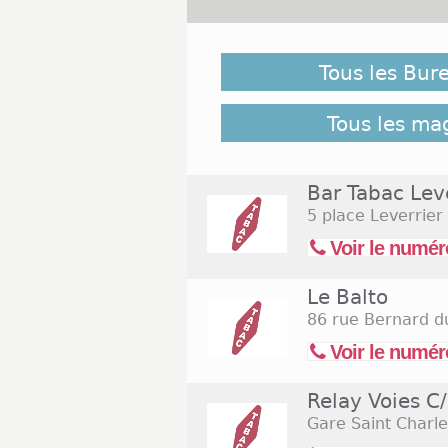
Malgré notre vigilance, il es
ouverts le 11 novembre 2026 ne
Tous les Bur
suivant pour retrouver l'ense
Commerces.com :
34 bureau
Tous les ma
Bar Tabac Lev
5 place Leverrier
Voir le numér
Le Balto
86 rue Bernard d
Voir le numér
Relay Voies C
Gare Saint Charle