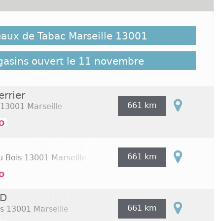
t possible que des bureaux de Tabac Marseille 13001
 soient pas répertoriés ici, cliquez sur le lien
eaux de Tabac Marseille 13001
mble des Tabac Marseille 13001 répertoriés sur
x de Tabac Marseille 13001
gasins ouvert le 11 novembre
errier
661 km
13001 Marseille
o
661 km
u Bois
13001 Marseille
o
/D
661 km
s
13001 Marseille