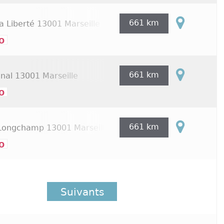
661 km
a Liberté
13001 Marseille
o
661 km
onal
13001 Marseille
o
661 km
 Longchamp
13001 Marseille
o
Suivants