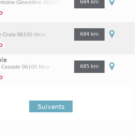
684 km
ntoine Ginestière
06200 Nice
o
684 km
 Croix
06100 Nice
o
ole
685 km
 Cessole
06100 Nice
o
Suivants