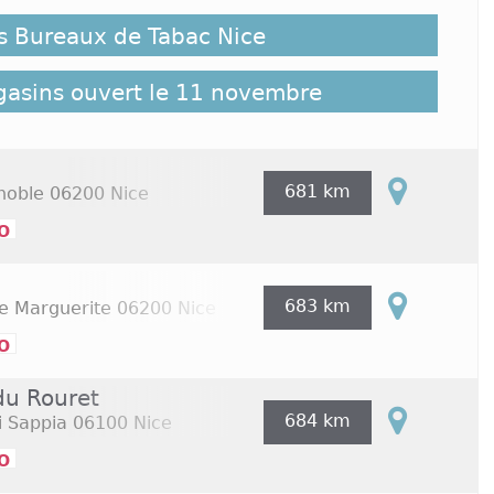
 répertoriés ici, cliquez sur le lien suivant pour
es Bureaux de Tabac Nice
bac Nice répertoriés sur Commerces.com :
102
gasins ouvert le 11 novembre
681 km
noble
06200 Nice
o
683 km
e Marguerite
06200 Nice
o
du Rouret
684 km
i Sappia
06100 Nice
o