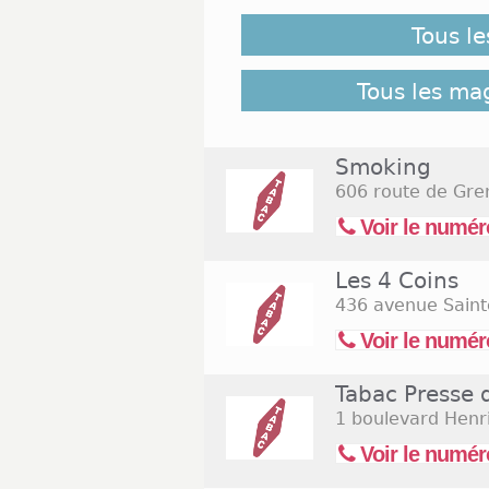
11 novembre 2026 ne soient pas
Tous l
retrouver l'ensemble des Ta
bureaux de Tabac Nice
Tous les ma
Smoking
606 route de Gre
Voir le numér
Les 4 Coins
436 avenue Saint
Voir le numér
Tabac Presse 
1 boulevard Henr
Voir le numér