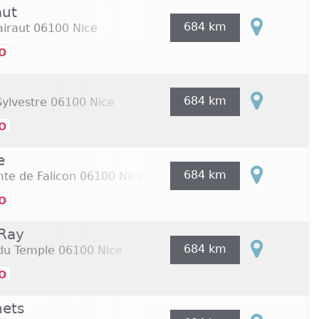
aut
684 km
iraut
06100 Nice
o
684 km
ylvestre
06100 Nice
o
e
684 km
te de Falicon
06100 Nice
o
 Ray
684 km
 du Temple
06100 Nice
o
nets